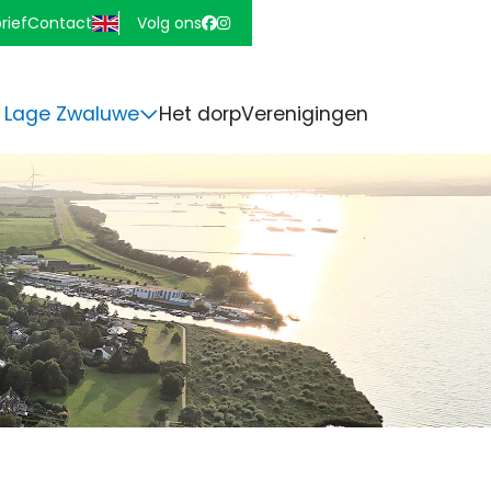
rief
Contact
Volg ons
 Lage Zwaluwe
Het dorp
Verenigingen
e