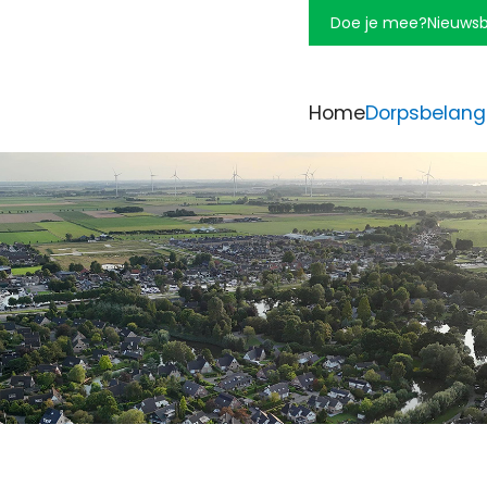
Doe je mee?
Nieuwsb
Home
Dorpsbelang
Missie en visi
Doel
Kernwaarden
Jaarplan
Wie zijn wij